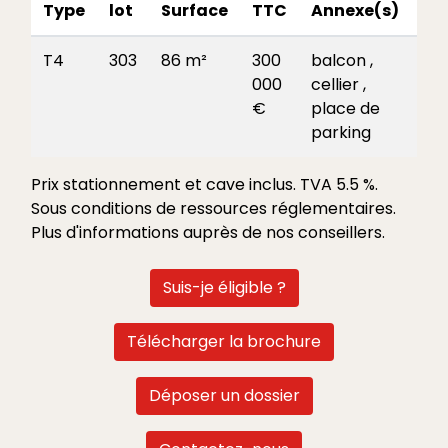
Type
lot
Surface
TTC
Annexe(s)
Pl
T4
303
86 m²
300
balcon ,
000
cellier ,
Voi
€
place de
le
parking
pl
Prix stationnement et cave inclus. TVA 5.5 %.
Sous conditions de ressources réglementaires.
Plus d'informations auprès de nos conseillers.
Suis-je éligible ?
Télécharger la brochure
Déposer un dossier