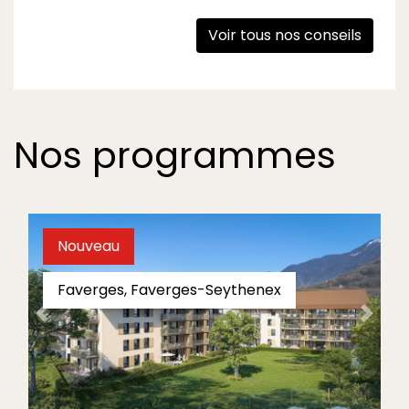
Voir tous nos conseils
Nos programmes
Nouveau
Faverges, Faverges-Seythenex
Horizon
Précédent
Suiva
Du T2 au T3
Découvrir
À partir de 159 000 €