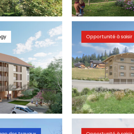
Découvrir
À partir de 188 000 €
ingy
Opportunité à saisir
Les balcons du ruissea
Dernier T4
Découvrir
À partir de 292 000 €
ge des travaux
Opportunité à saisir