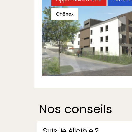
Chênex
Le Quatre d'Or
Dernier T4 disponible
À partir de 397 000 €
Nos conseils
Suis-je éligible ?