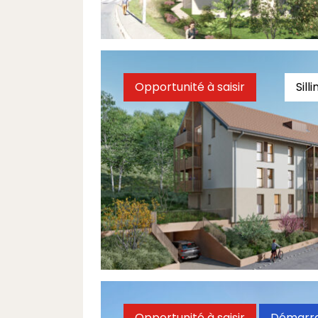
À partir de 259 900 €
Opportunité à saisir
Sill
Résidence l'Orée
Dernier T4
À partir de 300 000 €
Opportunité à saisir
Démarra