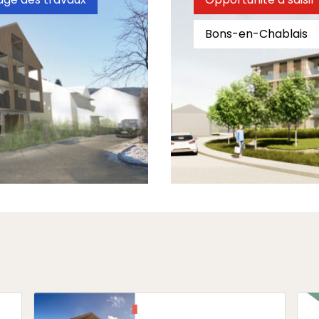
Bons-en-Chablais
RESPIR'
Du T3 au T5
Découvrir
À partir de 208 350 €