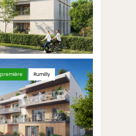
Découvrir
première
Rumilly