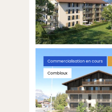
Horizon
Du T2 au T3
À partir de 159 000 €
Commercialisation en cours
Combloux
ALPERIA
Du T2 au T3