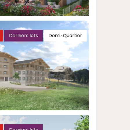
Découvrir
Derniers lots
Demi-Quartier
u
Découvrir
Derniers lots