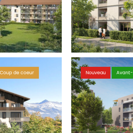
Céleste
T4
Découvrir
À partir de 288 000 €
Coup de coeur
Nouveau
Avant-
Ocarina
Du T2 au T4