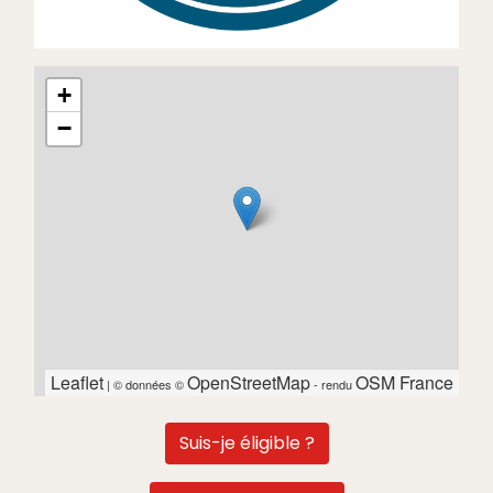
+
−
Leaflet
OpenStreetMap
OSM France
| © données ©
- rendu
Suis-je éligible ?