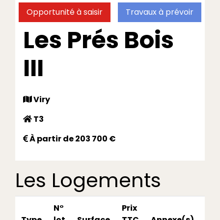
Opportunité à saisir
Travaux à prévoir
Les Prés Bois
III
Viry
T3
À partir de 203 700 €
Les Logements
N°
Prix
Type
lot
Surface
TTC
Annexe(s)
DP